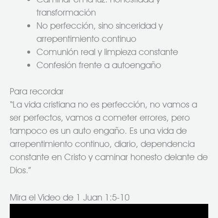
transformación
No perfección, sino sinceridad y
arrepentimiento continuo
Comunión real y limpieza constante
Confesión frente a autoengaño
Para recordar
“La vida cristiana no es perfección, no vamos a
ser perfectos, vamos a cometer errores, pero
tampoco es un auto engaño. Es una vida de
arrepentimiento continuo, diario, dependencia
constante en Cristo y caminar honesto delante de
Dios.”
Mira el Video de 1 Juan 1:5-10