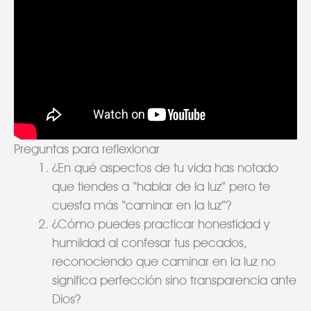
Preguntas para reflexionar
¿En qué aspectos de tu vida has notado
que tiendes a “hablar de la luz” pero te
cuesta más “caminar en la luz”?
¿Cómo puedes practicar honestidad y
humildad al confesar tus pecados,
reconociendo que caminar en la luz no
significa perfección sino transparencia ante
Dios?