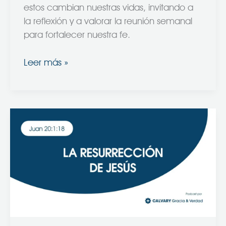
estos cambian nuestras vidas, invitando a
la reflexión y a valorar la reunión semanal
para fortalecer nuestra fe.
Leer más »
La
Resurrección
de
Jesús
(Juan
20:1-
18)