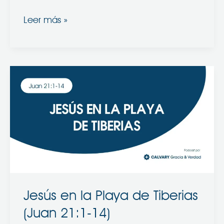
Leer más »
Jesús
en
la
Playa
de
Tiberias
(Juan
21:1-
14)
Jesús en la Playa de Tiberias
(Juan 21:1-14)