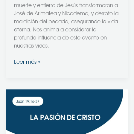
muerte y entierro de Jesús transformaron a
José de Arimatea y Nicodemo, y derroto la
maldición del pecado, asegurando la vida
eterna. Nos anima a considerar la
profunda influencia de este evento en
nuestras vidas.
Leer más »
La
Pasión
de
Cristo
–
Juan