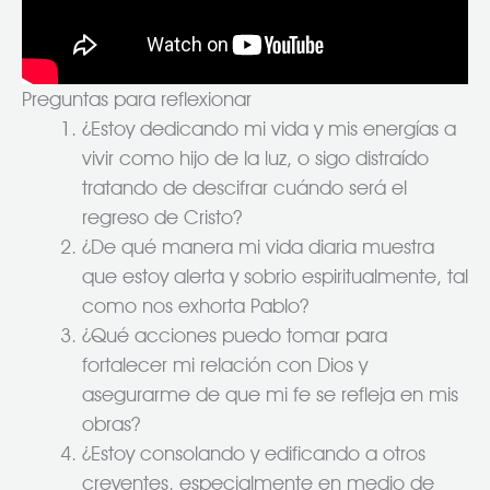
Preguntas para reflexionar
¿Estoy dedicando mi vida y mis energías a
vivir como hijo de la luz, o sigo distraído
tratando de descifrar cuándo será el
regreso de Cristo?
¿De qué manera mi vida diaria muestra
que estoy alerta y sobrio espiritualmente, tal
como nos exhorta Pablo?
¿Qué acciones puedo tomar para
fortalecer mi relación con Dios y
asegurarme de que mi fe se refleja en mis
obras?
¿Estoy consolando y edificando a otros
creyentes, especialmente en medio de