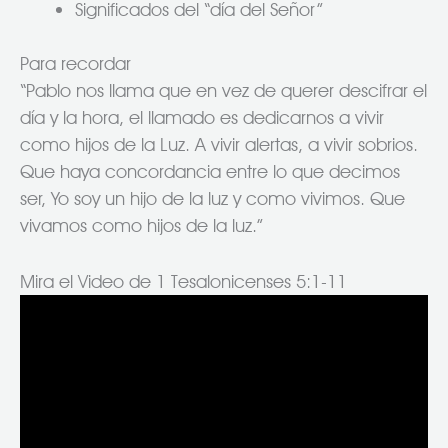
Significados del “día del Señor”
Para recordar
“Pablo nos llama que en vez de querer descifrar el
día y la hora, el llamado es dedicarnos a vivir
como hijos de la Luz. A vivir alertas, a vivir sobrios.
Que haya concordancia entre lo que decimos
ser, Yo soy un hijo de la luz y como vivimos. Que
vivamos como hijos de la luz.”
Mira el Video de 1 Tesalonicenses 5:1-11