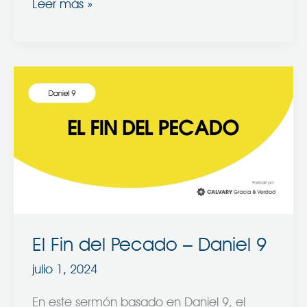
Leer más »
El
Fin
del
Pecado
–
Daniel
9
El Fin del Pecado – Daniel 9
julio 1, 2024
En este sermón basado en Daniel 9, el