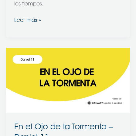
los tiempos.
Leer más »
En
el
Ojo
de
la
Tormenta
–
Daniel
11
En el Ojo de la Tormenta –