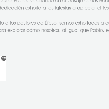
póstol Pablo. Meditando en el pasaje de los Hec
dicación exhorta a las iglesias a apreciar el te
o a los pastores de Éfeso, somos exhortados a cui
ara explorar cómo nosotros, al igual que Pablo,