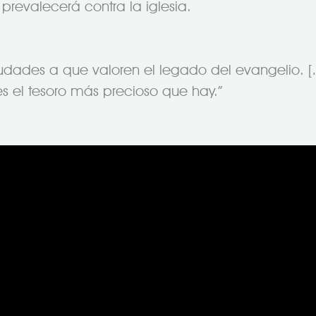
 prevalecerá contra la iglesia.
ciudades a que valoren el legado del evangelio. […
s el tesoro más precioso que hay.”