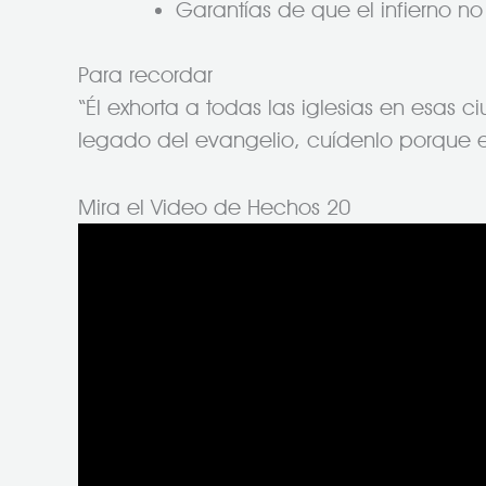
Garantías de que el infierno no
Para recordar
“Él exhorta a todas las iglesias en esas 
legado del evangelio, cuídenlo porque e
Mira el Video de Hechos 20