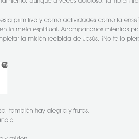
namiento, aunque a veces doloroso, también trae 
lesia primitiva y como actividades como la ense
e en la meta espiritual. Acompáñanos mientras p
letar la misión recibida de Jesús. ¡No te lo pier
so, también hay alegría y frutos.
ancia
a y misión