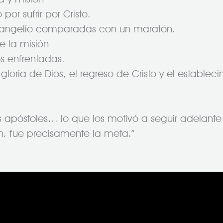
or sufrir por Cristo.
 evangelio comparadas con un maratón.
e la misión
des enfrentadas.
 gloria de Dios, el regreso de Cristo y el establec
os apóstoles… lo que los motivó a seguir adelante
n, fue precisamente la meta.”