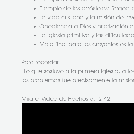
Ejemplo de los apóstoles: Regocijo p
La vida cristiana y la misión del
Obediencia a Dios y priorización d
La iglesia primitiva y las dificulta
Meta final para los creyentes es la
Para recordar
“Lo que sostuvo a la primera iglesia, a l
los problemas fue precisamente la misió
Mira el Video de Hechos 5:12-42