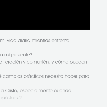
i vida diaria mientras enfrento
en mi presente?
anza, oración y comunión, y cómo pueden
é cambios prácticos necesito hacer para
 a Cristo, especialmente cuando
apóstoles?