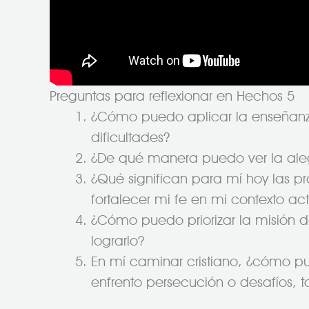
Preguntas para reflexionar en Hechos 5
¿Cómo puedo aplicar la enseñanza
dificultades?
¿De qué manera puedo ver la alegrí
¿Qué significan para mí hoy las p
fortalecer mi fe en mi contexto ac
¿Cómo puedo priorizar la misión 
lograrlo?
En mí caminar cristiano, ¿cómo 
enfrento persecución o desafíos,