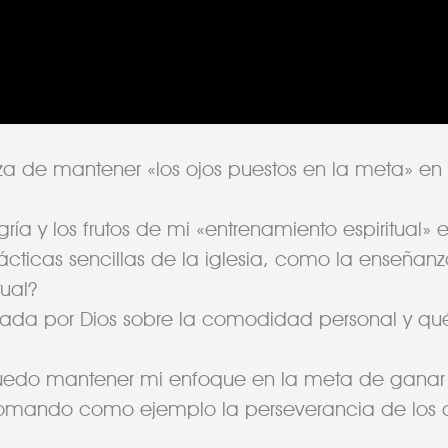
 de mantener «los ojos puestos en la meta» en m
a y los frutos de mi «entrenamiento espiritual» 
rácticas sencillas de la iglesia, como la enseñ
tual?
dada por Dios sobre la comodidad personal y qu
puedo mantener mi enfoque en la meta de ganar
 tomando como ejemplo la perseverancia de los 