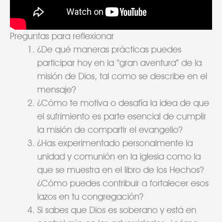
Preguntas para reflexionar
¿De qué maneras prácticas puedes
participar hoy en la “gran aventura” de la
misión de Dios, tal como se describe en el
mensaje?
¿Cómo te motiva o desafía la idea de que
el sufrimiento es parte esencial de cumplir
la misión de compartir el evangelio?
¿Has experimentado personalmente la
unidad y comunión en la iglesia como la
que se muestra en el libro de los Hechos?
¿Cómo puedes contribuir a fortalecer esos
lazos en tu congregación?
Si sabes que Dios es soberano y está en