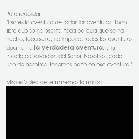
Para recordar
“Esa es la aventura de todas las aventuras. Todo
libro que se ha escrito, toda película que se ha
hecho, toda serie, no importa, todas las aventuras
la verdadera aventura
apuntan a
, a la
historia de salvación del Señor. Nosotros, cada
uno de nosotros, tenemos parte en esa aventura.”
Mira el Video de terminemos la misión