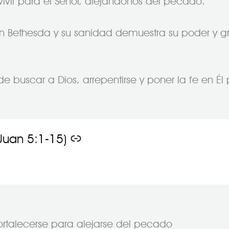
vivir para el Señor, alejándonos del pecado.
 en Bethesda y su sanidad demuestra su poder y g
buscar a Dios, arrepentirse y poner la fe en Él p
Juan 5:1-15)
 fortalecerse para alejarse del pecado